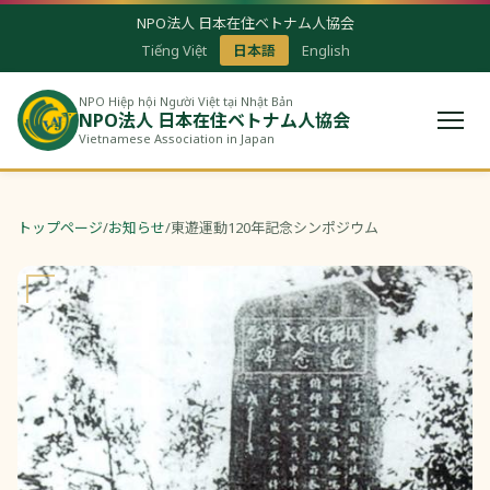
NPO法人 日本在住ベトナム人協会
Tiếng Việt
日本語
English
NPO Hiệp hội Người Việt tại Nhật Bản
NPO法人 日本在住ベトナム人協会
Vietnamese Association in Japan
トップページ
/
お知らせ
/
東遊運動120年記念シンポジウム