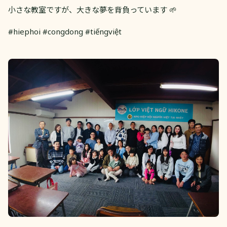
小さな教室ですが、大きな夢を背負っています 🌱
#hiephoi #congdong #tiếngviệt