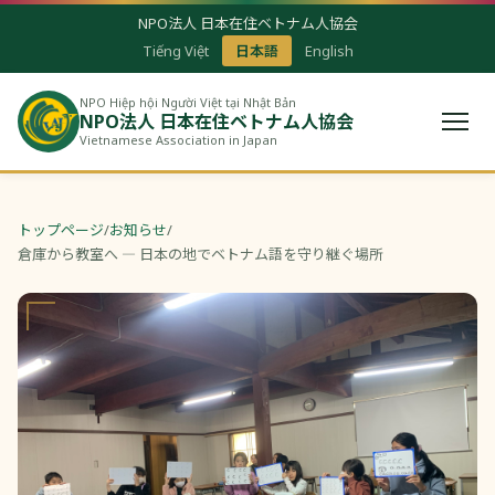
NPO法人 日本在住ベトナム人協会
Tiếng Việt
日本語
English
NPO Hiệp hội Người Việt tại Nhật Bản
NPO法人 日本在住ベトナム人協会
Vietnamese Association in Japan
トップページ
/
お知らせ
/
倉庫から教室へ ― 日本の地でベトナム語を守り継ぐ場所