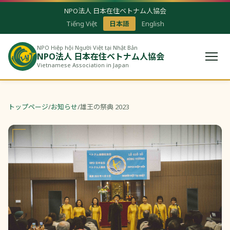
NPO法人 日本在住ベトナム人協会
Tiếng Việt
日本語
English
NPO Hiệp hội Người Việt tại Nhật Bản
NPO法人 日本在住ベトナム人協会
Vietnamese Association in Japan
トップページ
/
お知らせ
/
雄王の祭典 2023