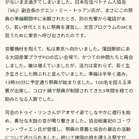
がないまま過ぎてしまいました。日本在住ベトナム人協会
（VAJ）副会長のグエン・ミー・トゥアン氏が、まさにこの祭
典の準備期間中に永眠されたとき、別の先輩から電話があ
り、若い世代とともに祭典を運営し、文芸プログラムのMCを
担うために東京へ呼び出されたのです。
音響機材を抱えて、私は東京へ向かいました。蒲田駅前にあ
る大田産業プラザPiOの広い会場で、かつての仲間たちと再会
しました。皺は増えていましたが、活力は変わらず、若く生
き生きとした顔ぶれと並んでいました。準備は手早く進み、
13時30分に予定通り祭典が始まりました。100名を超える来
賓が出席し、コロナ禍で祭典が制限されてきた3年間を経ての
励みとなる人数でした。
司会のトゥイ・リンさんがアオザイ姿でしなやかに進行を始
め、勇壮な太鼓の音が鳴り響きました。協会総書記のゴ・ヴ
ァン・ヴィエン氏が登壇し、祭典の意義と協会の最近の活動
について述べられました。続いて建国の祖を讃える祭文が