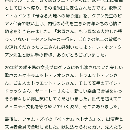
声楽グループの一員であるフエ・レさんは、80年代末に難民
として日本へ渡り、その後米国に定住された方です。歌手ズ
イ・カインの『母なる大地への帰り道』を、クアン先生のピ
アノ伴奏で歌い上げ、内戦の時代を生きた青年たちの心情に
聴衆を引き込みました。「お母さん、もう母なる大地しか残
っていない」――。クアン先生の一行を、ご自身の第二の故郷へ
お連れくださったフエさんに感謝いたします。レ・ホン・ク
アン先生と歌い手の皆様、ありがとうございました。
20年前の雄王忌の文芸プログラムにも出演されていた美しい
歌声の方々――トゥエット・フオンさん、トゥエット・フンさ
ん、ご友人のトゥエット・ヌンさん、そして若手のアイン・
ドゥックさん、ザー・レーさんも、新しい楽曲で会場をいっ
そう若々しい雰囲気にしてくださいました。世代を超えてコ
ミュニティ文化を守り継いでいく姿が、そこにありました。
最後に、ファム・ズイの『ベトナム ベトナム』を、出演者と
来場者全員で合唱しました。歌に込められた願い、先人たち