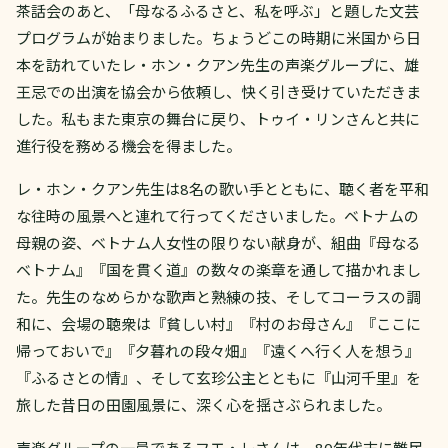
茶話会のあと、「母なるふるさと、私を呼ぶ」と題した文芸
プログラムが始まりました。ちょうどこの時期に米国から日
本を訪れていたレ・ホン・クアン先生の声楽グループに、雄
王忌での出演を協会から依頼し、快く引き受けていただきま
した。私もまた東京の舞台に戻り、トゥイ・リンさんと共に
進行役を務める機会を得ました。
レ・ホン・クアン先生は8名の歌い手とともに、聴く者を平和
な往時の風景へと連れて行ってくださいました。ベトナムの
母親の姿、ベトナム人女性の限りない献身が、組曲『母なる
ベトナム』『国を貫く道』の数々の楽章を通して描かれまし
た。先生のなめらかな歌声と熟練の技、そしてコーラスの調
和に、会場の聴衆は『貧しい村』『村のお母さん』『ここに
帰っておいで』『夕暮れの段々畑』『遠くへ行く人を想う』
『ふるさとの情』、そして玄珍公主とともに『山河千里』を
旅した昔日の田園風景に、深く心を揺さぶられました。