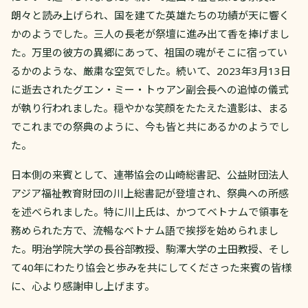
朗々と読み上げられ、国を建てた英雄たちの功績が天に響く
かのようでした。三人の長老が祭壇に進み出て香を捧げまし
た。万里の彼方の異郷にあって、祖国の魂がそこに宿ってい
るかのような、厳粛な空気でした。続いて、2023年3月13日
に逝去されたグエン・ミー・トゥアン副会長への追悼の儀式
が執り行われました。穏やかな笑顔をたたえた遺影は、まる
でこれまでの祭典のように、今も皆と共にあるかのようでし
た。
日本側の来賓として、連帯協会の山崎総書記、公益財団法人
アジア福祉教育財団の川上総書記が登壇され、祭典への所感
を述べられました。特に川上氏は、かつてベトナムで領事を
務められた方で、流暢なベトナム語で挨拶を始められまし
た。明治学院大学の長谷部教授、駒澤大学の土田教授、そし
て40年にわたり協会と歩みを共にしてくださった来賓の皆様
に、心より感謝申し上げます。