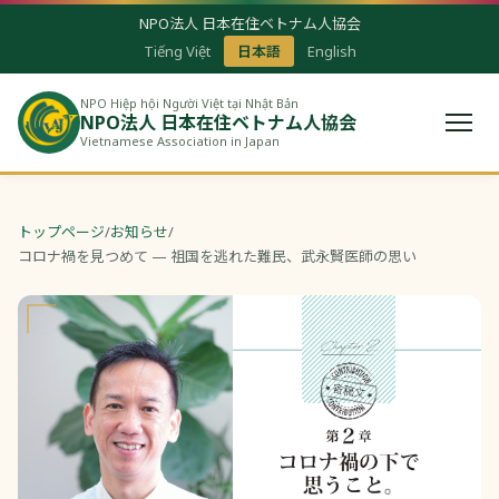
NPO法人 日本在住ベトナム人協会
Tiếng Việt
日本語
English
NPO Hiệp hội Người Việt tại Nhật Bản
NPO法人 日本在住ベトナム人協会
Vietnamese Association in Japan
トップページ
/
お知らせ
/
コロナ禍を見つめて — 祖国を逃れた難民、武永賢医師の思い