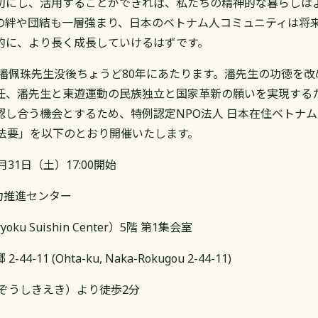
切にし、活用することができれば、私たちの精神的な暮らしは
の絆や団結も一層強まり、日本のベトナム人コミュニティは将
的に、より長く成長していけるはずです。
は潘佩珠先生没後ちょうど80年にあたります。潘先生の功徳を
任、潘先生と東遊運動の民族独立と国家革新の願いを実現する
認し合う機会とするため、特例認定NPO法人 日本在住ベトナ
年法要」を以下のとおり開催いたします。
0月31日（土）17:00開始
力推進センター
iryoku Suishin Center）5階 第1集会室
-11 (Ohta-ku, Naka-Rokugou 2-44-11)
（ぞうしきえき）より徒歩2分