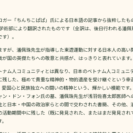
ロガー「ちんちこぱぱ」氏による日本語の記事から抜粋したも
珠学術部により翻訳されたものです（全訳は、後日行われる潘佩
です）。
ますが、潘佩珠先生が指導した東遊運動に対する日本人の高い
我が国の英傑たちへの敬意と共感が、はっきりと表れています
トナム人コミュニティとは異なり、日本のベトナム人コミュニ
に残した、極めて貴重な精神的・物的遺産を受け継ぐという幸
、愛国心と民族独立への闘いの精神という、輝かしい模範です
ャン・ドン・フォン氏の墓、潘佩珠先生が浅羽佐喜太郎医師へ
生と日本・中国の政治家らとの間で交わされた書簡、その他、
の活動期間中に残した（既に発見された、またはまだ発見され
す。