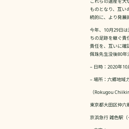
これらの遺産を大
ものとなり、互い
続的に、より発展
今年、10月29日
ちの足跡を継ぐ責
責任を、互いに確
佩珠先生没後80
– 日時：2020年1
– 場所：六郷地域
（Rokugou Chiik
東京都大田区仲六郷 2-44
京浜急行 雑色駅