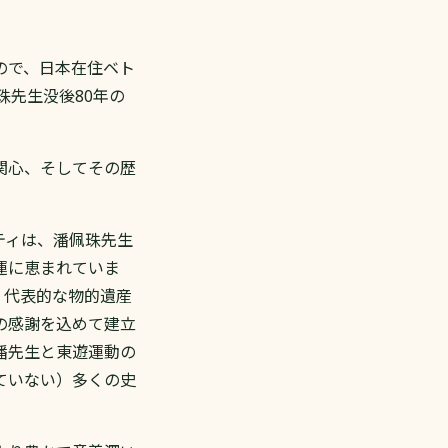
ので、日本在住ベト
珠先生没後80年の
関心、そしてその歴
。
ティは、潘佩珠先生
運に恵まれていま
。代表的な物的遺産
の感謝を込めて建立
潘先生と東遊運動の
ていない）多くの史