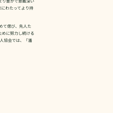
より豊かで意義深い
来にわたってより持
改めて偲び、先人た
ために努力し続ける
ム人協会では、「潘