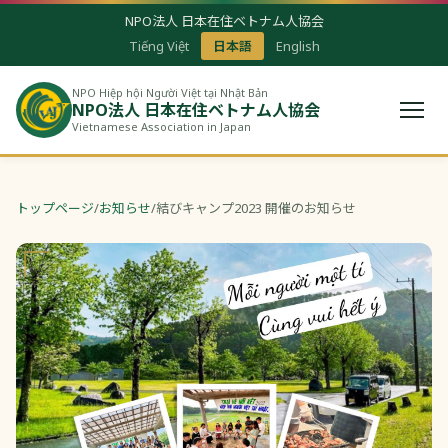
NPO法人 日本在住ベトナム人協会
Tiếng Việt
日本語
English
NPO Hiệp hội Người Việt tại Nhật Bản
NPO法人 日本在住ベトナム人協会
Vietnamese Association in Japan
トップページ
/
お知らせ
/
結びキャンプ2023 開催のお知らせ