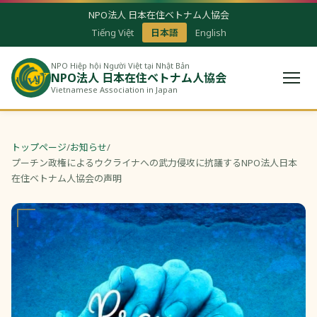
NPO法人 日本在住ベトナム人協会
Tiếng Việt
日本語
English
NPO Hiệp hội Người Việt tại Nhật Bản
NPO法人 日本在住ベトナム人協会
Vietnamese Association in Japan
トップページ
/
お知らせ
/
プーチン政権によるウクライナへの武力侵攻に抗議するNPO法人日本
在住ベトナム人協会の声明