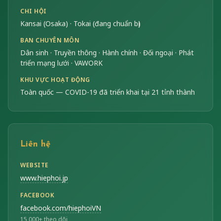
CHI HỘI
Kansai (Osaka) · Tokai (đang chuẩn bị)
BAN CHUYÊN MÔN
Dân sinh · Truyền thông · Hành chính · Đối ngoại · Phát
triển mạng lưới · VAWORK
KHU VỰC HOẠT ĐỘNG
Toàn quốc — COVID-19 đã triển khai tại 21 tỉnh thành
Liên hệ
WEBSITE
www.hiephoi.jp
FACEBOOK
facebook.com/hiephoiVN
15,000+ theo dõi