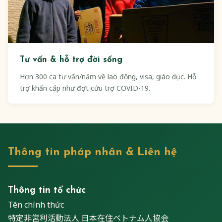
Tư vấn & hỗ trợ đời sống
Hơn 300 ca tư vấn/năm về lao động, visa, giáo dục. Hỗ
trợ khẩn cấp như đợt cứu trợ COVID-19.
Thông tin pháp nhân & Liên hệ
Thông tin tổ chức
Tên chính thức
特定非営利活動法人 日本在住ベトナム人協会