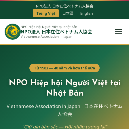
NPO法人 日本在住ベトナム人協会
Tiếng Việt
日本語
English
NPO Hiệp hội Người Việt tại Nhật Bản
NPO法人 日本在住ベトナム人協会
Vietnamese Association in Japan
Từ 1983 — 40 năm và hơn thế nữa
NPO Hiệp hội Người Việt tại
Nhật Bản
Vietnamese Association in Japan · 日本在住ベトナム
人協会
"Giữ gìn bản sắc — Hội nhập tương lai"