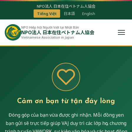
NPO法人 日本在住ベトナム人協会
Tiếng Việt
日本語
English
NPO Hiệp hội Người Việt tại Nhật Bản
NPO法人 日本在住ベトナム人協会
Vietnamese Association in Japan
Cảm ơn bạn từ tận đáy lòng
Đóng góp của bạn vừa được ghi nhận. Mỗi đồng yen
bạn gửi sẽ trực tiếp giúp VAJ duy trì các lớp học, chương
trình tư vấn VAWORK, sự kiện văn hóa và các hoạt động