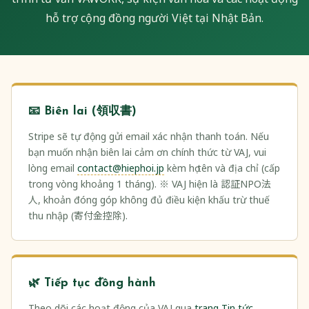
hỗ trợ cộng đồng người Việt tại Nhật Bản.
📧 Biên lai (領収書)
Stripe sẽ tự động gửi email xác nhận thanh toán. Nếu
bạn muốn nhận biên lai cảm ơn chính thức từ VAJ, vui
lòng email
contact@hiephoi.jp
kèm họ tên và địa chỉ (cấp
trong vòng khoảng 1 tháng). ※ VAJ hiện là 認証NPO法
人, khoản đóng góp không đủ điều kiện khấu trừ thuế
thu nhập (寄付金控除).
🌿 Tiếp tục đồng hành
Theo dõi các hoạt động của VAJ qua
trang Tin tức
,