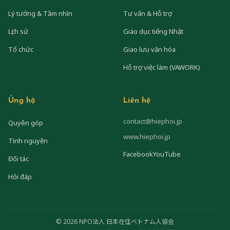
Lý tưởng & Tầm nhìn
Tư vấn & Hỗ trợ
Lịch sử
Giáo dục tiếng Nhật
Tổ chức
Giao lưu văn hóa
Hỗ trợ việc làm (VAWORK)
Ủng hộ
Liên hệ
contact@hiephoi.jp
Quyên góp
www.hiephoi.jp
Tình nguyện
Facebook
YouTube
Đối tác
Hỏi đáp
© 2026 NPO法人 日本在住ベトナム人協会