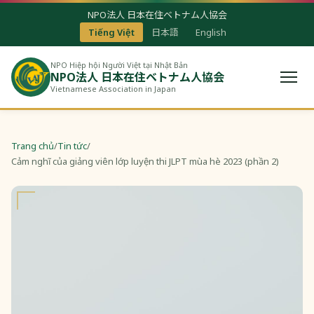
NPO法人 日本在住ベトナム人協会
Tiếng Việt
日本語
English
NPO Hiệp hội Người Việt tại Nhật Bản
NPO法人 日本在住ベトナム人協会
Vietnamese Association in Japan
Trang chủ
/
Tin tức
/
Cảm nghĩ của giảng viên lớp luyện thi JLPT mùa hè 2023 (phần 2)