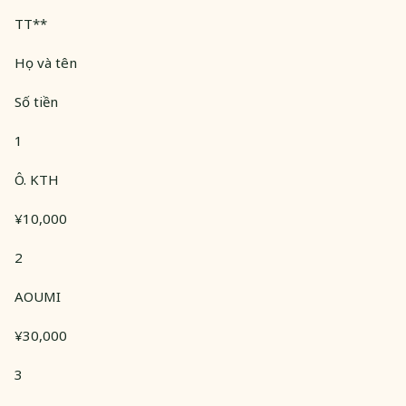
TT**
Họ và tên
Số tiền
1
Ô. KTH
¥10,000
2
AOUMI
¥30,000
3