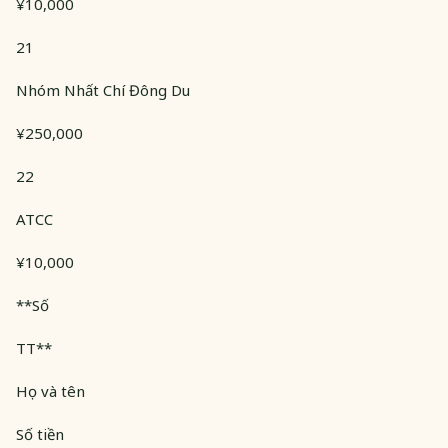
¥10,000
21
Nhóm Nhất Chí Đông Du
¥250,000
22
ATCC
¥10,000
**Số
TT**
Họ và tên
Số tiền