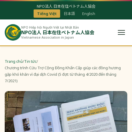
NPO法人 日本在住ベトナム人協会
Tiếng Việt
日本語
English
NPO Hiệp hội Người Việt tại Nhật Bản
NPO法人 日本在住ベトナム人協会
Vietnamese Association in Japan
Trang chủ
/
Tin tức
/
Chương trình Cứu Trợ Cộng Đồng Khẩn Cấp giúp các đồng hương
gặp khó khăn vì đại dịch Covid (5 đợt: từ tháng 4/2020 đến tháng
7/2021)