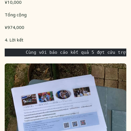
¥10,000
Tổng cộng
¥974,000
4. Lời kết
        Cùng với báo cáo kết quả 5 đợt cứu trợ c