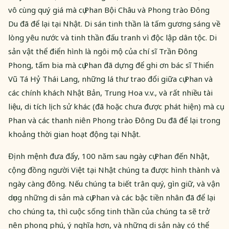
vô cùng quý giá mà cụ Phan Bội Châu và Phong trào Đông
Du đã để lại tại Nhật. Di sán tinh thần là tấm gương sáng về
lòng yêu nước và tinh thần đấu tranh vì độc lập dân tộc. Di
sản vật thể điển hình là ngôi mộ của chí sĩ Trần Đông
Phong, tấm bia mà cụ Phan đã dựng để ghi ơn bác sĩ Thiển
Vũ Tá Hỷ Thái Lang, những lá thư trao đổi giữa cụ Phan và
các chính khách Nhật Bản, Trung Hoa v.v., và rất nhiều tài
liệu, di tích lịch sử khác (đã hoặc chưa được phát hiện) mà cụ
Phan và các thanh niên Phong trào Đông Du đã để lại trong
khoảng thời gian hoạt động tại Nhật.
Định mệnh đưa đẩy, 100 năm sau ngày cụ Phan đến Nhật,
cộng đồng người Việt tại Nhật chúng ta được hình thành và
ngày càng đông. Nếu chúng ta biết trân quý, gìn giữ, và vận
dụng những di sản mà cụ Phan và các bậc tiền nhân đã để lại
cho chúng ta, thì cuộc sống tinh thần của chúng ta sẽ trở
nên phong phú, ý nghĩa hơn, và những di sản này có thể