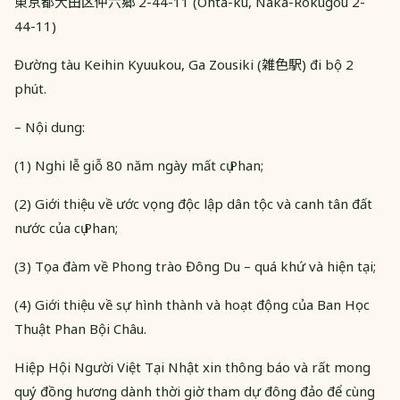
東京都大田区仲六郷 2-44-11 (Ohta-ku, Naka-Rokugou 2-
44-11)
Đường tàu Keihin Kyuukou, Ga Zousiki (雑色駅) đi bộ 2
phút.
– Nội dung:
(1) Nghi lễ giỗ 80 năm ngày mất cụ Phan;
(2) Giới thiệu về ước vọng độc lập dân tộc và canh tân đất
nước của cụ Phan;
(3) Tọa đàm về Phong trào Đông Du – quá khứ và hiện tại;
(4) Giới thiệu về sự hình thành và hoạt động của Ban Học
Thuật Phan Bội Châu.
Hiệp Hội Người Việt Tại Nhật xin thông báo và rất mong
quý đồng hương dành thời giờ tham dự đông đảo để cùng