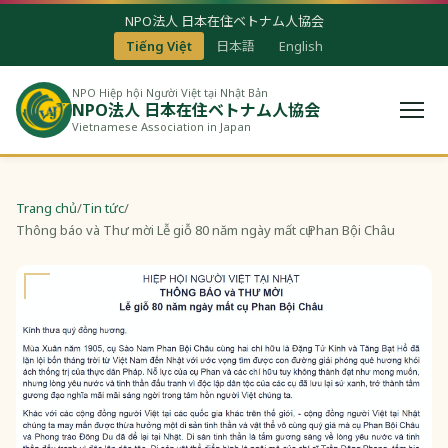
NPO法人 日本在住ベトナム人協会
Tiếng Việt
日本語
English
NPO Hiệp hội Người Việt tại Nhật Bản
NPO法人 日本在住ベトナム人協会
Vietnamese Association in Japan
Trang chủ
/
Tin tức
/
Thông báo và Thư mời Lễ giỗ 80 năm ngày mất cụ Phan Bội Châu