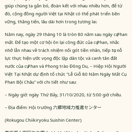
giúp chúng ta gắn bó, đoàn kết với nhau nhiều hơn, để từ
đó, cộng đồng người Việt tại Nhật có thể phát triển bền
vững, thăng tiến, lâu dài hơn trong tương lai.
Năm nay, ngày 29 tháng 10 là tròn 80 năm sau ngày cụ Phan
mất. Để tạo một cơ hội ôn lại công đức của cụ Phan, nhắc
nhở lẫn nhau về trách nhiệm nối gót tiền nhân, tiếp tục nỗ
lực thực hiện ước vọng độc lập dân tộc và canh tân đất
nước của cụ Phan và Phong trào Đông Du, – Hiệp Hội Người
Việt Tại Nhật dự định tổ chức “Lễ Giỗ 80 Năm Ngày Mất Cụ
Phan Bội Châu” với chi tiết như sau:
– Ngày giờ: ngày Thứ Bảy, 31/10/2020, từ 5:00 giờ chiều.
– Địa điểm: Hội trường 六郷地域力推進センター
(Rokugou Chiikiryoku Suishin Center)