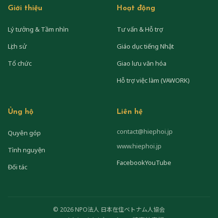
Giới thiệu
Hoạt động
Lý tưởng & Tầm nhìn
Tư vấn & Hỗ trợ
Lịch sử
Giáo dục tiếng Nhật
Tổ chức
Giao lưu văn hóa
Hỗ trợ việc làm (VAWORK)
Ủng hộ
Liên hệ
contact@hiephoi.jp
Quyên góp
www.hiephoi.jp
Tình nguyện
Facebook
YouTube
Đối tác
© 2026 NPO法人 日本在住ベトナム人協会