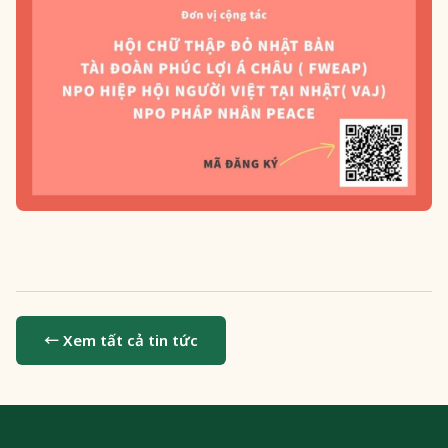
← Xem tất cả tin tức