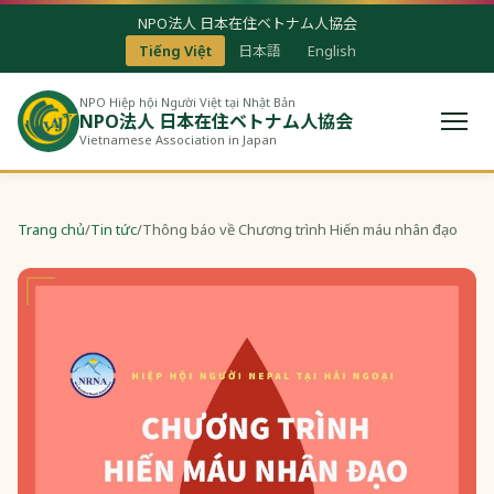
NPO法人 日本在住ベトナム人協会
Tiếng Việt
日本語
English
NPO Hiệp hội Người Việt tại Nhật Bản
NPO法人 日本在住ベトナム人協会
Vietnamese Association in Japan
Trang chủ
/
Tin tức
/
Thông báo về Chương trình Hiến máu nhân đạo