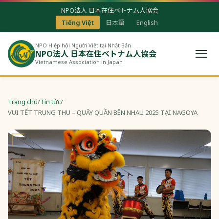
NPO法人 日本在住ベトナム人協会
Tiếng Việt
日本語
English
NPO Hiệp hội Người Việt tại Nhật Bản
NPO法人 日本在住ベトナム人協会
Vietnamese Association in Japan
Trang chủ
/
Tin tức
/
VUI TẾT TRUNG THU – QUÂY QUẦN BÊN NHAU 2025 TẠI NAGOYA