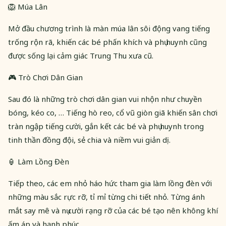
🦁 Múa Lân
Mở đầu chương trình là màn múa lân sôi động vang tiếng
trống rộn rã, khiến các bé phấn khích và phụ huynh cũng
được sống lại cảm giác Trung Thu xưa cũ.
🎮 Trò Chơi Dân Gian
Sau đó là những trò chơi dân gian vui nhộn như chuyền
bóng, kéo co, … Tiếng hò reo, cổ vũ giòn giã khiến sân chơi
tràn ngập tiếng cười, gắn kết các bé và phụ huynh trong
tinh thần đồng đội, sẻ chia và niềm vui giản dị.
🏮 Làm Lồng Đèn
Tiếp theo, các em nhỏ háo hức tham gia làm lồng đèn với
những màu sắc rực rỡ, tỉ mỉ từng chi tiết nhỏ. Từng ánh
mắt say mê và nụ cười rạng rỡ của các bé tạo nên không khí
ấm áp và hạnh phúc.