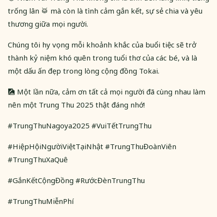
trống lân 🥁 mà còn là tình cảm gắn kết, sự sẻ chia và yêu
thương giữa mọi người.
Chúng tôi hy vọng mỗi khoảnh khắc của buổi tiệc sẽ trở
thành kỷ niệm khó quên trong tuổi thơ của các bé, và là
một dấu ấn đẹp trong lòng cộng đồng Tokai.
🎑 Một lần nữa, cảm ơn tất cả mọi người đã cùng nhau làm
nên một Trung Thu 2025 thật đáng nhớ!
#TrungThuNagoya2025 #VuiTếtTrungThu
#HiệpHộiNgườiViệtTạiNhật #TrungThuĐoànViên
#TrungThuXaQuê
#GắnKếtCộngĐồng #RướcĐènTrungThu
#TrungThuMiễnPhí